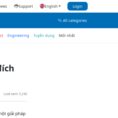
iews
Support
English
Login
All categories
ct
Engineering
Tuyển dụng
Mới nhất
đích
Lượt xem: 5,230
một giải pháp