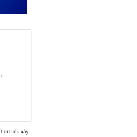
er
t dữ liệu xảy