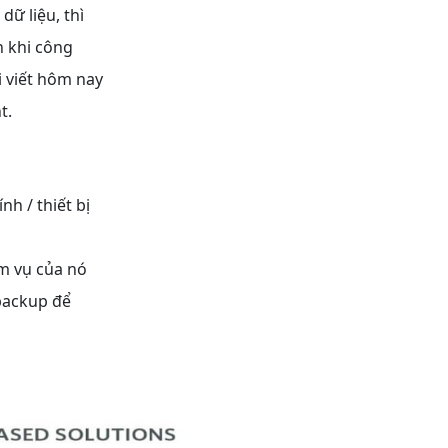
dữ liệu, thì
 khi công
i viết hôm nay
t.
h / thiết bị
ệm vụ của nó
 backup để