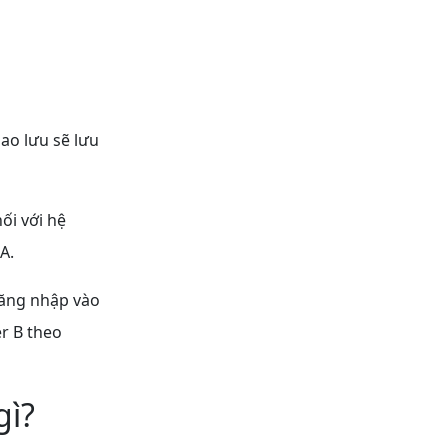
ao lưu sẽ lưu
ối với hệ
 A.
 đăng nhập vào
er B theo
gì?