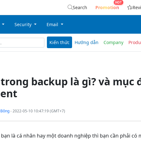
Search
Promotion
Rev
g
Security
Email
Kiến thức
Hướng dẫn
Company
Produ
trong backup là gì? và mục 
gent
 Bông
- 2022-05-10 10:47:19 (GMT+7)
 bạn là cá nhân hay một doanh nghiệp thì bạn cần phải có 