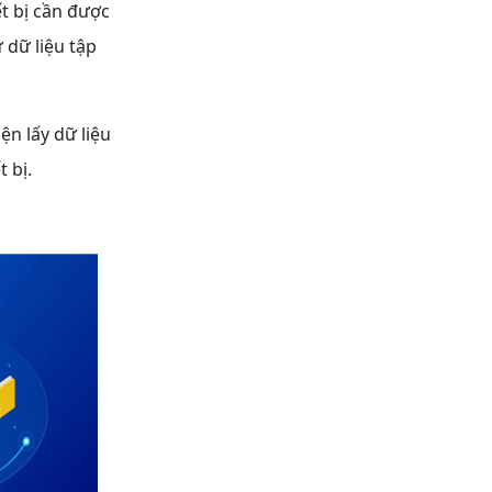
ết bị cần được
 dữ liệu tập
ện lấy dữ liệu
 bị.