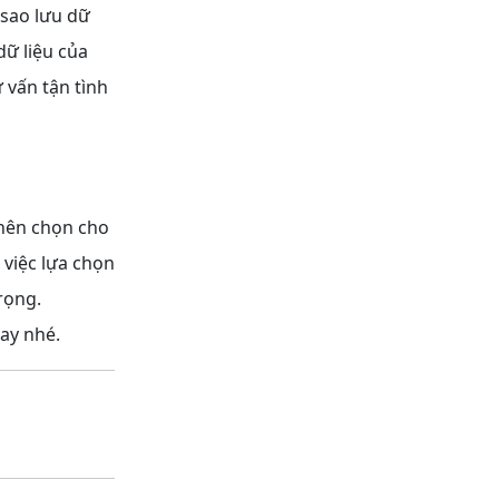
 sao lưu dữ
ữ liệu của
 vấn tận tình
n nên chọn cho
 việc lựa chọn
rọng.
ay nhé.