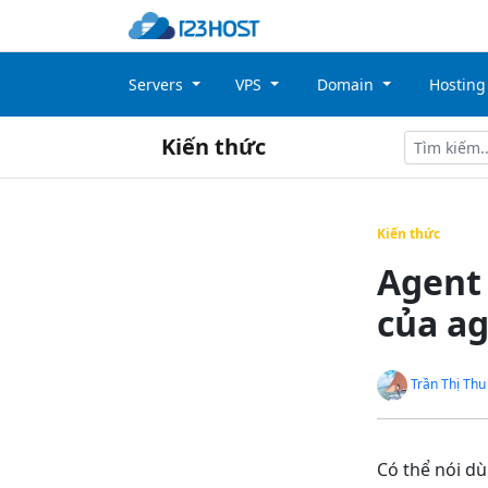
Servers
VPS
Domain
Hostin
Kiến thức
Kiến thức
Agent 
của a
Trần Thị Thu
Có thể nói
dù