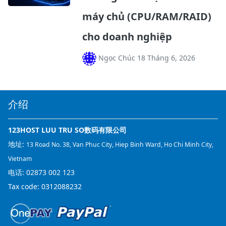
máy chủ (CPU/RAM/RAID)
cho doanh nghiệp
Ngọc Chúc 18 Tháng 6, 2026
介绍
123HOST LUU TRU SO数码有限公司
地址:
13 Road No. 38, Van Phuc City, Hiep Binh Ward, Ho Chi Minh City,
Vietnam
电话:
02873 002 123
Tax code: 0312088232