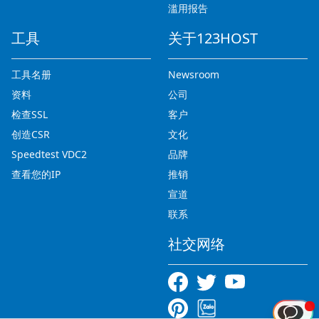
滥用报告
工具
关于123HOST
工具名册
Newsroom
资料
公司
检查SSL
客户
创造CSR
文化
Speedtest VDC2
品牌
查看您的IP
推销
宣道
联系
社交网络