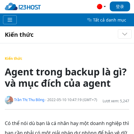
登录
Tất cả danh mục
Kiến thức
Kiến thức
Agent trong backup là gì?
và mục đích của agent
Trần Thị Thu Bông
- 2022-05-10 10:47:19 (GMT+7)
Lượt xem: 5,247
Có thể nói
dù bạn là cá nhân hay một doanh nghiệp thì
bạn cần phải có một giải pháp dự phòng để bảo vệ dữ