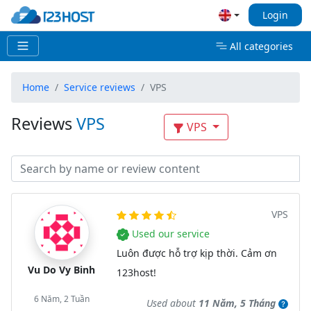
Login
All categories
Home
Service reviews
VPS
Reviews
VPS
VPS
VPS
Used our service
Luôn được hỗ trợ kịp thời. Cảm ơn
Vu Do Vy Binh
123host!
6 Năm, 2 Tuần
Used about
11 Năm, 5 Tháng