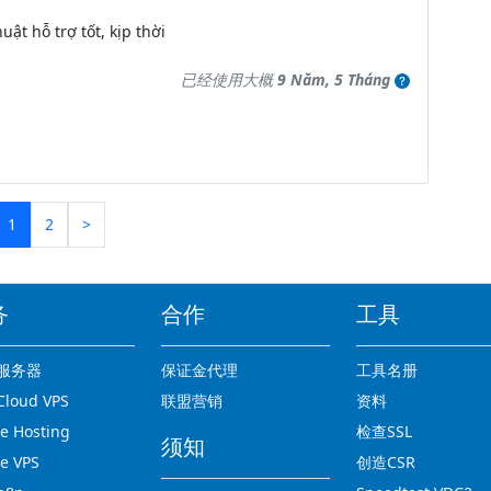
uật hỗ trợ tốt, kịp thời
已经使用大概
9 Năm, 5 Tháng
1
2
>
务
合作
工具
服务器
保证金代理
工具名册
loud VPS
联盟营销
资料
 Hosting
检查SSL
须知
e VPS
创造CSR