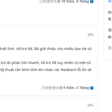
审
已经使用大概
10 Năm, 8 Tháng
如
客
系
VPS
检
只
hiệt tình. Hỗ trợ tốt. Đã giới thiệu cho nhiều bạn bè sử
 trả lời phản hồi nhanh, hỗ trợ tốt tuy nhiên có một số
kỹ thuật cần bình tĩnh khi nhận các feedback lỗi thì sẽ
已经使用大概
9 Năm, 5 Tháng
VPS