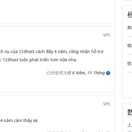
效
VPS
稳
ch vụ của 123host cách đây 4 năm, công nhận hỗ trợ
c 123host luôn phát triển hơn nữa nha.
技
已经使用大概
8 Năm, 11 Tháng
VPS
 4 năm cảm thấy ok
上