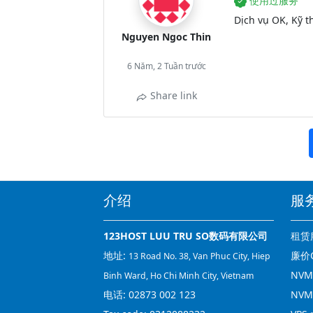
使用过服务
Dịch vụ OK, Kỹ th
Nguyen Ngoc Thin
6 Năm, 2 Tuần trước
Share link
介绍
服
123HOST LUU TRU SO数码有限公司
租赁
地址:
廉价C
13 Road No. 38, Van Phuc City, Hiep
NVMe
Binh Ward, Ho Chi Minh City, Vietnam
电话:
02873 002 123
NVM