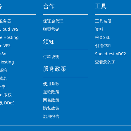
务
合作
工具
服务器
保证金代理
工具名册
loud VPS
联盟营销
资料
 Hosting
检查SSL
须知
e VPS
创造CSR
n8n
Speedtest VDC2
付款说明
osting
查看您的IP
服务政策
邮箱
域名
使用条款
证书
退款政策
nel版权
网名政策
 DDoS
隐私政策
滥用报告