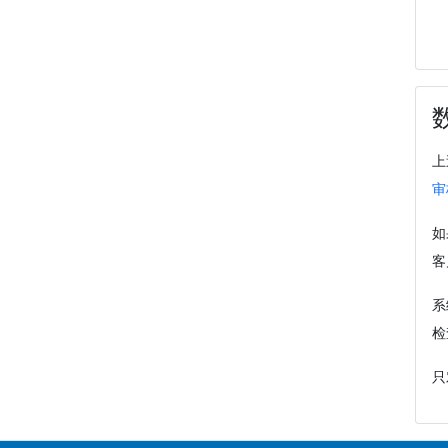
上
审
如
客
系
检
只