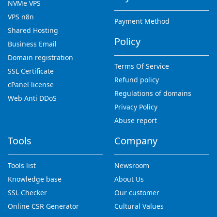
NVMe VPS
VPS n8n
Payment Method
Shared Hosting
Policy
Business Email
Domain registration
Terms Of Service
SSL Certificate
Refund policy
cPanel license
Regulations of domains
Web Anti DDoS
Privacy Policy
Abuse report
Tools
Company
Tools list
Newsroom
Knowledge base
About Us
SSL Checker
Our customer
Online CSR Generator
Cultural Values