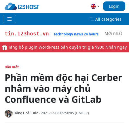
Login
All categories
Mới nhất
tin.123host.vn
Technology news 24 hours
Tặng bộ plugin WordPress bản quyền trị giá $900
Nhận ngay
Bảo mật
Phần mềm độc hại Cerber
nhắm vào máy chủ
Confluence và GitLab
Đặng Hoài Đức
- 2021-12-08 09:50:05 (GMT+7)