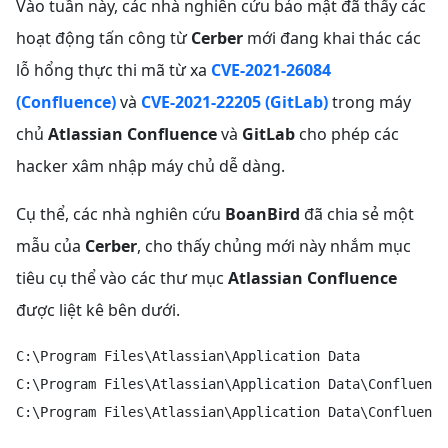
Vào tuần này, các nhà nghiên cứu bảo mật đã thấy các
hoạt động tấn công từ
Cerber
mới đang khai thác các
lỗ hổng thực thi mã từ xa
CVE-2021-26084
(Confluence)
và
CVE-2021-22205
(GitLab)
trong máy
chủ
Atlassian Confluence
và
GitLab
cho phép các
hacker xâm nhập máy chủ dễ dàng.
Cụ thể, các nhà nghiên cứu
BoanBird
đã chia sẻ một
mẫu của
Cerber
, cho thấy chủng mới này nhắm mục
tiêu cụ thể vào các thư mục
Atlassian Confluence
được liệt kê bên dưới.
C:\Program Files\Atlassian\Application Data

C:\Program Files\Atlassian\Application Data\Confluence

C:\Program Files\Atlassian\Application Data\Confluence