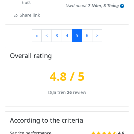
trước
Used about
7 Năm, 8 Tháng
Share link
«
<
3
4
5
6
>
Overall rating
4.8 / 5
Dựa trên
26
review
According to the criteria
Service performance
4.6