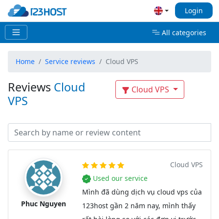
Login
All categories
Home
Service reviews
Cloud VPS
Reviews
Cloud
Cloud VPS
VPS
Cloud VPS
Used our service
Mình đã dùng dịch vụ cloud vps của
Phuc Nguyen
123host gần 2 năm nay, mình thấy