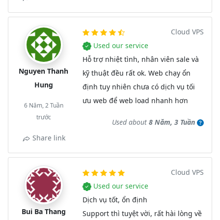
Cloud VPS
Used our service
Hỗ trợ nhiệt tình, nhân viên sale và
Nguyen Thanh
kỹ thuật đều rất ok. Web chạy ổn
Hung
định tuy nhiên chưa có dịch vụ tối
ưu web để web load nhanh hơn
6 Năm, 2 Tuần
trước
Used about
8 Năm, 3 Tuần
Share link
Cloud VPS
Used our service
Dịch vụ tốt, ổn định
Bui Ba Thang
Support thì tuyệt vời, rất hài lòng về