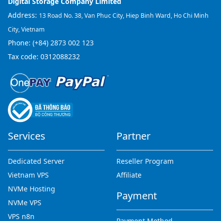
Digital Storage Company Limited
Address:
13 Road No. 38, Van Phuc City, Hiep Binh Ward, Ho Chi Minh
City, Vietnam
Phone:
(+84) 2873 002 123
Tax code: 0312088232
Services
Partner
Dedicated Server
Reseller Program
Vietnam VPS
Affiliate
NVMe Hosting
Payment
NVMe VPS
VPS n8n
Payment Method