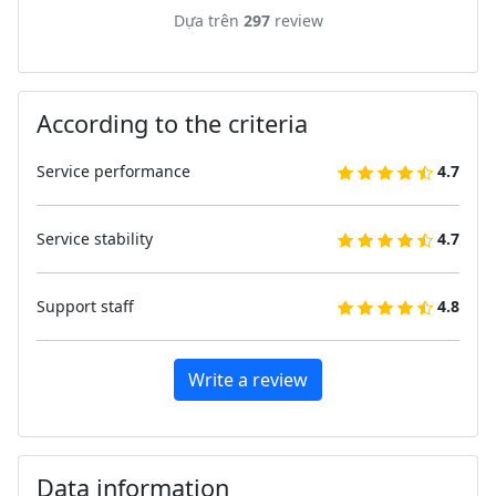
Dựa trên
297
review
According to the criteria
Service performance
4.7
Service stability
4.7
Support staff
4.8
Write a review
Data information