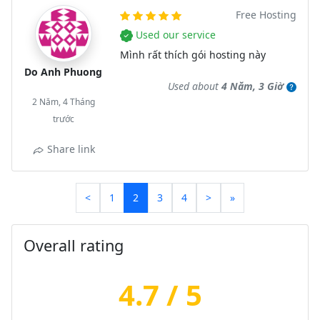
Free Hosting
Used our service
Mình rất thích gói hosting này
Do Anh Phuong
Used about
4 Năm, 3 Giờ
2 Năm, 4 Tháng
trước
Share link
<
1
2
3
4
>
»
Overall rating
4.7 / 5