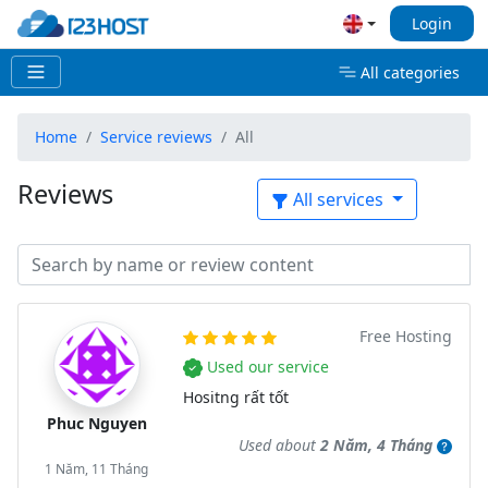
Login
All categories
Home
Service reviews
All
Reviews
All services
Free Hosting
Used our service
Hositng rất tốt
Phuc Nguyen
Used about
2 Năm, 4 Tháng
1 Năm, 11 Tháng