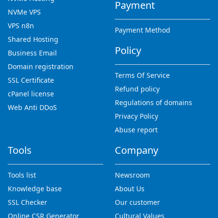
Payment
NVMe VPS
VPS n8n
Payment Method
Shared Hosting
Policy
Business Email
Domain registration
Terms Of Service
SSL Certificate
Refund policy
cPanel license
Regulations of domains
Web Anti DDoS
Privacy Policy
Abuse report
Tools
Company
Tools list
Newsroom
Knowledge base
About Us
SSL Checker
Our customer
Online CSR Generator
Cultural Values