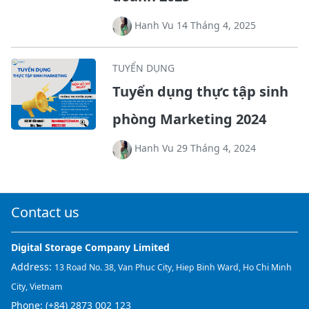
Hanh Vu 14 Tháng 4, 2025
TUYỂN DỤNG
Tuyển dụng thực tập sinh
phòng Marketing 2024
Hanh Vu 29 Tháng 4, 2024
Contact us
Digital Storage Company Limited
Address:
13 Road No. 38, Van Phuc City, Hiep Binh Ward, Ho Chi Minh
City, Vietnam
Phone:
(+84) 2873 002 123