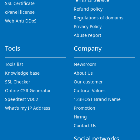
Terms Of Service
SSL Certificate
Refund policy
cPanel license
Regulations of domains
Web Anti DDoS
Privacy Policy
Abuse report
Tools
Company
Tools list
Newsroom
Knowledge base
About Us
SSL Checker
Our customer
Online CSR Generator
Cultural Values
Speedtest VDC2
123HOST Brand Name
What's my IP Address
Promotion
Hiring
Contact Us
Social networks