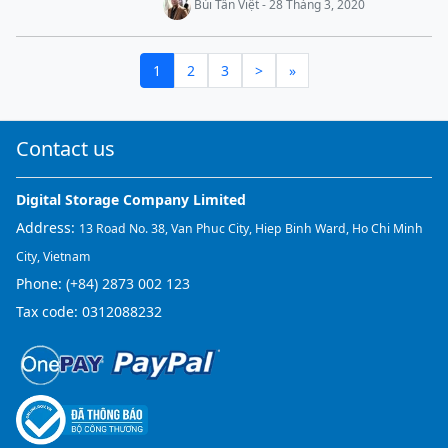
Bùi Tấn Việt - 28 Tháng 3, 2020
1
2
3
>
»
Contact us
Digital Storage Company Limited
Address:
13 Road No. 38, Van Phuc City, Hiep Binh Ward, Ho Chi Minh
City, Vietnam
Phone:
(+84) 2873 002 123
Tax code: 0312088232