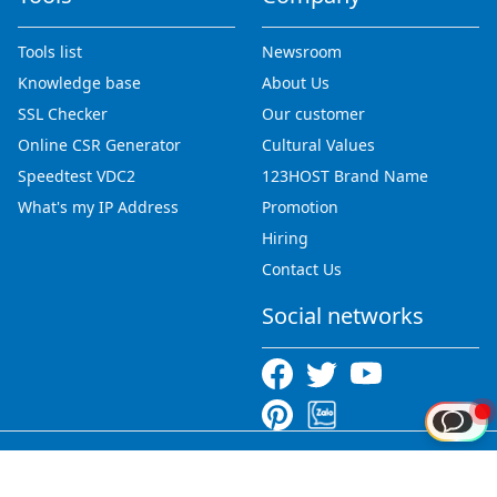
Tools list
Newsroom
Knowledge base
About Us
SSL Checker
Our customer
Online CSR Generator
Cultural Values
Speedtest VDC2
123HOST Brand Name
What's my IP Address
Promotion
Hiring
Contact Us
Social networks
Copyright © 2012-2026 123HOST.VN - All rights reserved.
Tiếng Việt
|
English
|
中文