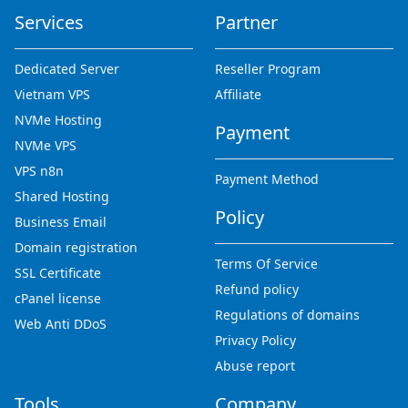
Services
Partner
Dedicated Server
Reseller Program
Vietnam VPS
Affiliate
NVMe Hosting
Payment
NVMe VPS
VPS n8n
Payment Method
Shared Hosting
Policy
Business Email
Domain registration
Terms Of Service
SSL Certificate
Refund policy
cPanel license
Regulations of domains
Web Anti DDoS
Privacy Policy
Abuse report
Tools
Company