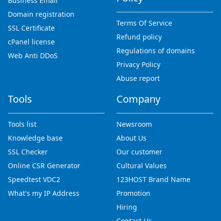
Business Email
Domain registration
Terms Of Service
SSL Certificate
Refund policy
cPanel license
Regulations of domains
Web Anti DDoS
Privacy Policy
Abuse report
Tools
Company
Tools list
Newsroom
Knowledge base
About Us
SSL Checker
Our customer
Online CSR Generator
Cultural Values
Speedtest VDC2
123HOST Brand Name
What's my IP Address
Promotion
Hiring
Contact Us