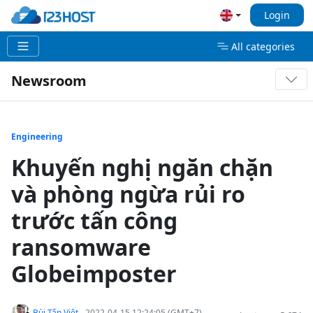
Login
All categories
Newsroom
Engineering
Khuyến nghị ngăn chặn
và phòng ngừa rủi ro
trước tấn công
ransomware
Globeimposter
Bùi Tấn Việt
- 2022-04-15 12:24:05 (GMT+7)