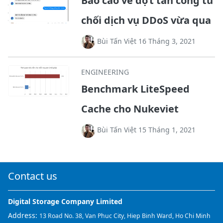
Báo cáo về đợt tấn công từ
chối dịch vụ DDoS vừa qua
Bùi Tấn Việt 16 Tháng 3, 2021
ENGINEERING
Benchmark LiteSpeed
Cache cho Nukeviet
Bùi Tấn Việt 15 Tháng 1, 2021
Contact us
Digital Storage Company Limited
Address:
13 Road No. 38, Van Phuc City, Hiep Binh Ward, Ho Chi Minh