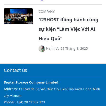
COMPANY
123HOST đồng hành cùng
sự kiện “Làm Việc Với AI
Hiệu Quả”
Hanh Vu 29 Tháng 8, 2025
Contact us
Digital Storage Company Limited
Address:
13 Road No. 38, Van Phuc City, Hiep Binh Ward, Ho Chi Minh
City, Vietnam
Phone:
(+84) 2873 002 123