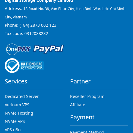
Digital Storage Company Limited
Address:
13 Road No. 38, Van Phuc City, Hiep Binh Ward, Ho Chi Minh
City, Vietnam
Phone:
(+84) 2873 002 123
Tax code: 0312088232
Services
Partner
Dedicated Server
Reseller Program
Vietnam VPS
Affiliate
NVMe Hosting
Payment
NVMe VPS
VPS n8n
Payment Method