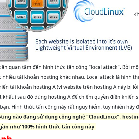
Kh
cần quan tâm đến hình thức tấn công "local attack". Bởi m
t nhiều tài khoản hosting khác nhau. Local attack là hình t
iển tài khoản hosting A (vì website trên hosting A này bị lỗ
t khẩu) sau đó dùng hosting A để chiếm quyền điền khiển 
 bạn. Hình thức tấn công này rất nguy hiểm, tuy nhiên hãy đ
ting nào đang sử dụng công nghệ "CloudLinux", hostin
gần như 100% hình thức tấn công này
.
ịnh