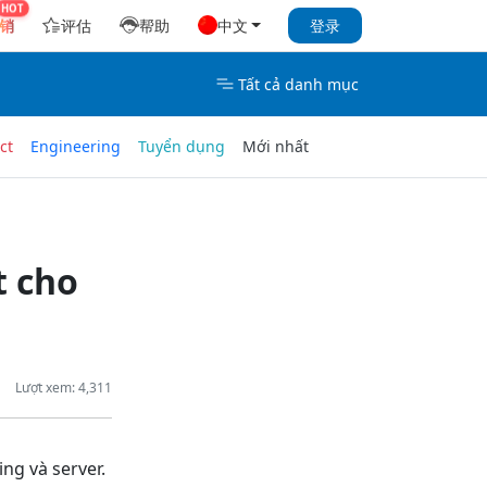
销
评估
帮助
中文
登录
Tất cả danh mục
ct
Engineering
Tuyển dụng
Mới nhất
t cho
Lượt xem: 4,311
ng và server.