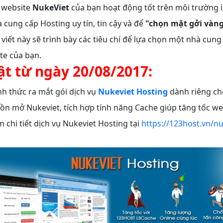
ể website
NukeViet
của bạn hoạt động tốt trên môi trường i
cung cấp Hosting uy tín, tin cậy và để
"chọn mặt gởi vàn
 viết này sẽ trình bày các tiêu chí để lựa chọn một nhà cun
te của bạn.
ật từ ngày 20/08/2017:
h thức ra mắt gói dịch vụ
Nukeviet Hosting
dành riêng ch
n mở Nukeviet, tích hợp tính năng Cache giúp tăng tốc w
m chi tiết dịch vụ Nukeviet Hosting tại
https://123host.vn/nu