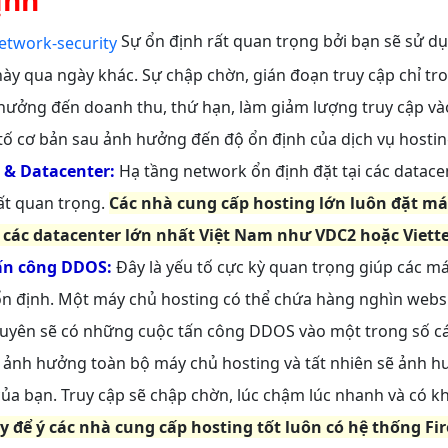
Sự ổn định rất quan trọng bởi bạn sẽ sử d
này qua ngày khác. Sự chập chờn, gián đoạn truy cập chỉ tro
hưởng đến doanh thu, thứ hạn, làm giảm lượng truy cập và
tố cơ bản sau ảnh hưởng đến độ ổn định của dịch vụ hostin
 & Datacenter:
Hạ tầng network ổn định đặt tại các datacen
rất quan trọng.
Các nhà cung cấp hosting lớn luôn đặt má
 các datacenter lớn nhất Việt Nam như VDC2 hoặc Viett
ấn công DDOS:
Đây là yếu tố cực kỳ quan trọng giúp các m
n định. Một máy chủ hosting có thể chứa hàng nghìn websit
uyên sẽ có những cuộc tấn công DDOS vào một trong số cá
ẽ ảnh hưởng toàn bộ máy chủ hosting và tất nhiên sẽ ảnh 
ủa bạn. Truy cập sẽ chập chờn, lúc chậm lúc nhanh và có kh
y để ý các nhà cung cấp hosting tốt luôn có hệ thống Fir