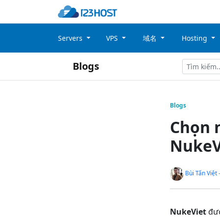
Servers
VPS
域名
Hosting
Blogs
Blogs
Chọn n
NukeV
Bùi Tấn Việt
-
NukeViet
đượ