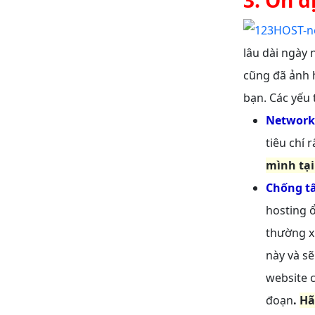
lâu dài ngày 
cũng đã ảnh 
bạn. Các yếu 
Network
tiêu chí 
mình tại
Chống t
hosting ổ
thường x
này và s
website c
đoạn
.
Hã