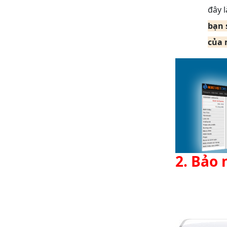
đây 
bạn 
của 
2. Bảo