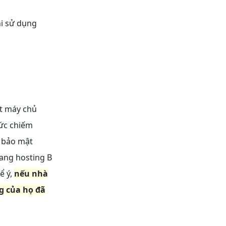
i sử dụng
ột máy chủ
hức chiếm
i bảo mật
sang hosting B
ể ý,
nếu nhà
g của họ đã