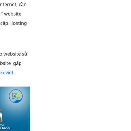
nternet, cần
g"
website
g cấp Hosting
o website sử
ebsite gấp
keviet-