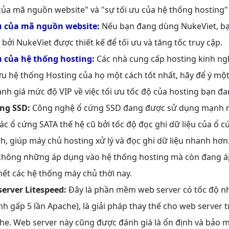
 của mã nguồn website" và "sự tối ưu của hệ thống hosting"
u của mã nguồn website:
Nếu bạn đang dùng NukeViet, bạ
ởi NukeViet được thiết kế để tối ưu và tăng tốc truy cập.
u của hệ thống hosting:
Các nhà cung cấp hosting kinh ngh
ưu hệ thống Hosting của họ một cách tốt nhất, hãy để ý một 
nh giá mức độ VIP về việc tối ưu tốc độ của hosting bạn đ
ng SSD:
Công nghệ ổ cứng SSD đang được sử dụng mạnh m
ác ổ cứng SATA thế hệ cũ bởi tốc độ đọc ghi dữ liệu của ổ 
h, giúp máy chủ hosting xử lý và đọc ghi dữ liệu nhanh hơ
không những áp dụng vào hệ thống hosting mà còn đang á
hết các hệ thống máy chủ thời nay.
erver Litespeed:
Đây là phần mềm web server có tốc độ n
h gấp 5 lần Apache), là giải pháp thay thế cho web server 
he. Web server này cũng được đánh giá là ổn định và bảo m