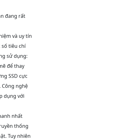
n đang rất
iệm và uy tín
số tiêu chí
ang sử dụng:
ẽ để thay
cứng SSD cực
n. Công nghệ
p dụng với
hanh nhất
truyền thống
ật. Tuy nhiên