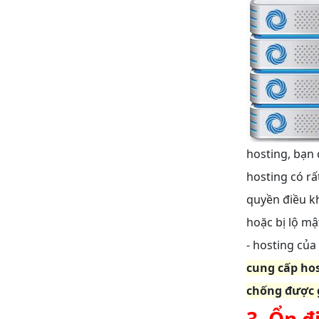
hosting, bạn 
hosting có rấ
quyền điều kh
hoặc bị lộ mậ
- hosting của
cung cấp hos
chống được 
3. Ổn đ