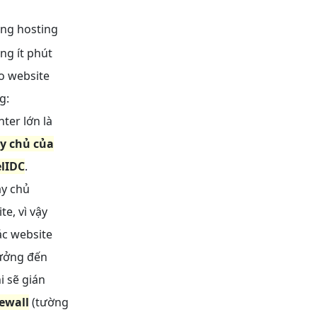
ụng hosting
ng ít phút
o website
g:
ter lớn là
y chủ của
elIDC
.
áy chủ
e, vì vậy
c website
hưởng đến
i sẽ gián
ewall
(tường