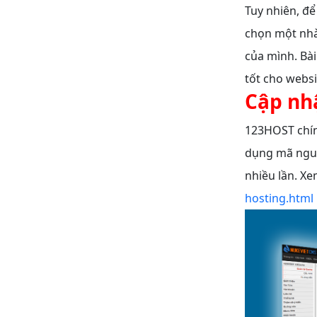
Tuy nhiên, đ
chọn một nhà 
của mình. Bài
tốt cho websi
Cập nh
123HOST chín
dụng mã nguồ
nhiều lần. Xe
hosting.html