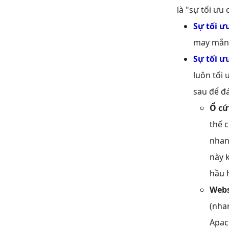
là "sự tối ưu
Sự tối ư
may mắn b
Sự tối ư
luôn tối 
sau để đá
Ổ cứ
thế c
nhan
này 
hầu 
Webs
(nhan
Apac