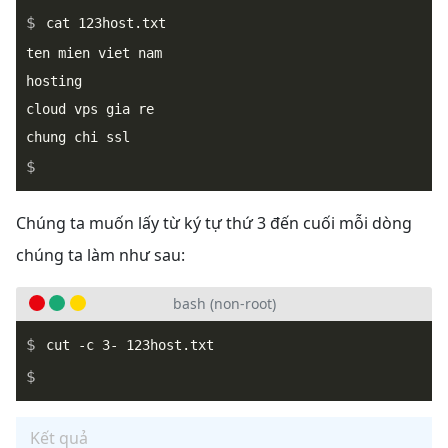
cat 123host.txt

ten mien viet nam

hosting

cloud vps gia re

_
Chúng ta muốn lấy từ ký tự thứ 3 đến cuối mỗi dòng
chúng ta làm như sau:
bash (non-root)
_
Kết quả