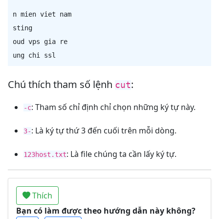
n mien viet nam

sting

oud vps gia re

Chú thích tham số lệnh
:
cut
: Tham số chỉ định chỉ chọn những ký tự này.
-c
: Là ký tự thứ 3 đến cuối trên mỗi dòng.
3-
: Là file chúng ta cần lấy ký tự.
123host.txt
Thích
Bạn có làm được theo hướng dẫn này không?