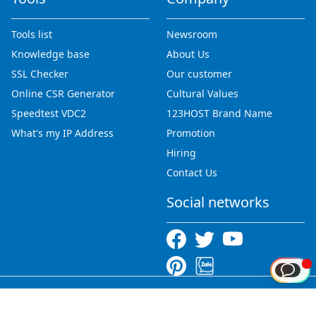
Tools list
Newsroom
Knowledge base
About Us
SSL Checker
Our customer
Online CSR Generator
Cultural Values
Speedtest VDC2
123HOST Brand Name
What's my IP Address
Promotion
Hiring
Contact Us
Social networks
Copyright © 2012-2026 123HOST.VN - All rights reserved.
Tiếng Việt
|
English
|
中文