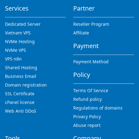
Services
Partner
Dedicated Server
Reseller Program
Vietnam VPS
Affiliate
NVMe Hosting
Payment
NVMe VPS
VPS n8n
Payment Method
Shared Hosting
Policy
Business Email
Domain registration
Terms Of Service
SSL Certificate
Refund policy
cPanel license
Regulations of domains
Web Anti DDoS
Privacy Policy
Abuse report
Tools
Company