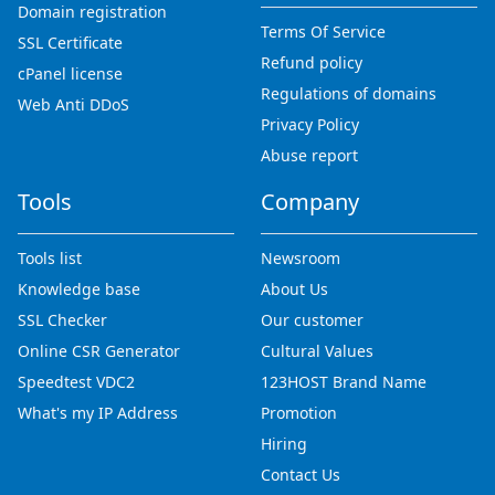
Domain registration
Terms Of Service
SSL Certificate
Refund policy
cPanel license
Regulations of domains
Web Anti DDoS
Privacy Policy
Abuse report
Tools
Company
Tools list
Newsroom
Knowledge base
About Us
SSL Checker
Our customer
Online CSR Generator
Cultural Values
Speedtest VDC2
123HOST Brand Name
What's my IP Address
Promotion
Hiring
Contact Us