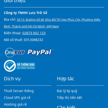
Giới thiệu
Công ty TNHH Lưu Trữ Số
Địa chỉ:
Số 13, Đường Số 38, Khu Đô Thị Vạn Phúc City, Phường Hiệp
Bình, Thành phố Hồ Chí Minh, Việt Nam
Điện thoại:
02873 002 123
Mã số thuế: 0312088232
Dịch vụ
Hợp tác
Thuê Server Riêng
Đại lý ký quỹ
Cloud VPS giá rẻ
Tiếp thị liên kết
Hosting giá rẻ
Cần biết