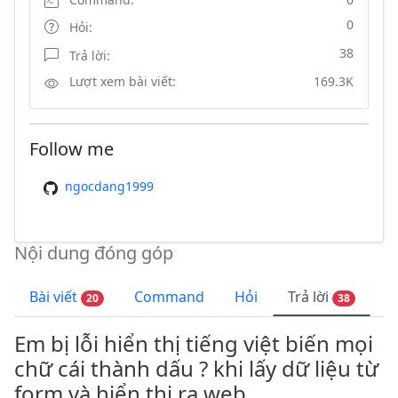
0
Hỏi:
38
Trả lời:
Lượt xem bài viết:
169.3K
Follow me
ngocdang1999
Nội dung đóng góp
Bài viết
Command
Hỏi
Trả lời
20
38
Em bị lỗi hiển thị tiếng việt biến mọi
chữ cái thành dấu ? khi lấy dữ liệu từ
form và hiển thị ra web