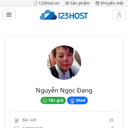
123host.vn
Sản phẩm
Khuyến mãi
Nguyễn Ngọc Đang
Tác giả
Mod
Bài viết:
20
Command:
0