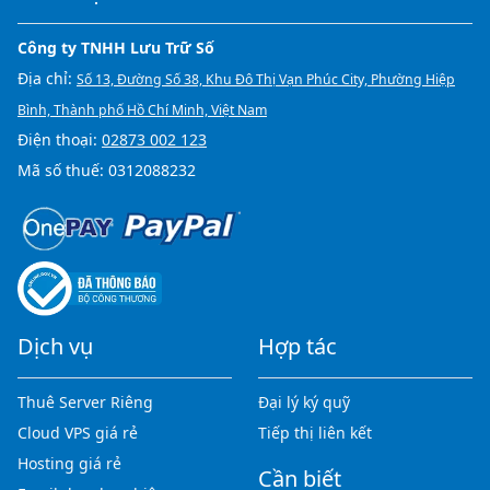
Công ty TNHH Lưu Trữ Số
Địa chỉ:
Số 13, Đường Số 38, Khu Đô Thị Vạn Phúc City, Phường Hiệp
Bình, Thành phố Hồ Chí Minh, Việt Nam
Điện thoại:
02873 002 123
Mã số thuế: 0312088232
Dịch vụ
Hợp tác
Thuê Server Riêng
Đại lý ký quỹ
Cloud VPS giá rẻ
Tiếp thị liên kết
Hosting giá rẻ
Cần biết