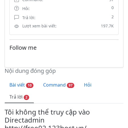
0
Hỏi:
2
Trả lời:
Lượt xem bài viết:
197.7K
Follow me
Nội dung đóng góp
Bài viết
Command
Hỏi
10
97
Trả lời
2
Tôi không thể truy cập vào
Directadmin
http://free02.123host.vn/