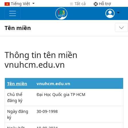
Tiếng Việt
Tất cả
Hỗ trợ
Tên miền
Thông tin tên miền
vnuhcm.edu.vn
Tên miền
vnuhcm.edu.vn
Chủ thể
Đại Học Quốc gia TP HCM
đăng ký
Ngày đăng
30-09-1998
ký