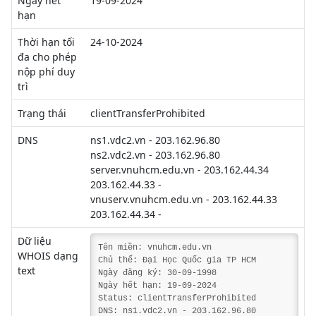
Ngày hết
19-09-2024
hạn
Thời hạn tối
24-10-2024
đa cho phép
nộp phí duy
trì
Trạng thái
clientTransferProhibited
DNS
ns1.vdc2.vn - 203.162.96.80
ns2.vdc2.vn - 203.162.96.80
server.vnuhcm.edu.vn - 203.162.44.34
203.162.44.33 -
vnuserv.vnuhcm.edu.vn - 203.162.44.33
203.162.44.34 -
Dữ liệu
Tên miền: vnuhcm.edu.vn
WHOIS dạng
Chủ thể: Đại Học Quốc gia TP HCM
text
Ngày đăng ký: 30-09-1998
Ngày hết hạn: 19-09-2024
Status: clientTransferProhibited
DNS: ns1.vdc2.vn - 203.162.96.80