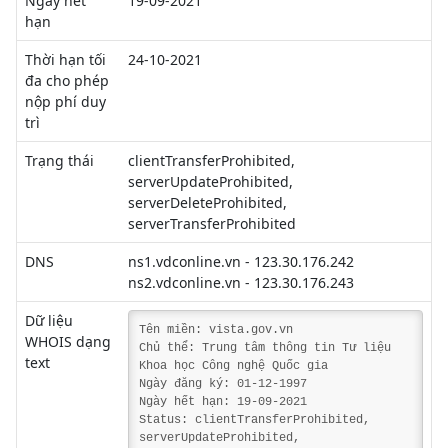
Ngày hết
19-09-2021
hạn
Thời hạn tối
24-10-2021
đa cho phép
nộp phí duy
trì
Trạng thái
clientTransferProhibited,
serverUpdateProhibited,
serverDeleteProhibited,
serverTransferProhibited
DNS
ns1.vdconline.vn - 123.30.176.242
ns2.vdconline.vn - 123.30.176.243
Dữ liệu
Tên miền: vista.gov.vn
WHOIS dạng
Chủ thể: Trung tâm thông tin Tư liệu
text
Khoa học Công nghệ Quốc gia
Ngày đăng ký: 01-12-1997
Ngày hết hạn: 19-09-2021
Status: clientTransferProhibited,
serverUpdateProhibited,