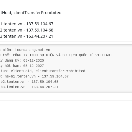
ntHold, clientTransferProhibited
1.tenten.vn - 137.59.104.67
2.tenten.vn - 137.59.104.68
3.tenten.vn - 163.44.207.21
n miền: tourdanang.net.vn
ủ thể: CÔNG TY TNHH SỰ KIỆN VÀ DU LỊCH QUỐC TẾ VIETTADI
ày đăng ký: 05-12-2025
ày hết hạn: 05-12-2027
atus: clientHold, clientTransferProhibited
S: ns-b1.tenten.vn - 137.59.104.67
-b2.tenten.vn - 137.59.104.68
-b3.tenten.vn - 163.44.207.21