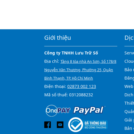
Giới thiệu
Dịc
Công ty TNHH Lưu Trữ Số
Serv
Địa chỉ:
Clou
Tầng 8 tòa nhà An Sơn, Số 178/8
Bảo 
Nguyễn Văn Thương, Phường 25, Quận
Đăng
Bình Thạnh, TP. Hồ Chí Minh
Điện thoại:
02873 002 123
Web 
Mã số thuế: 0312088232
Dịch
Thiế
Quản
Giải
Bản 