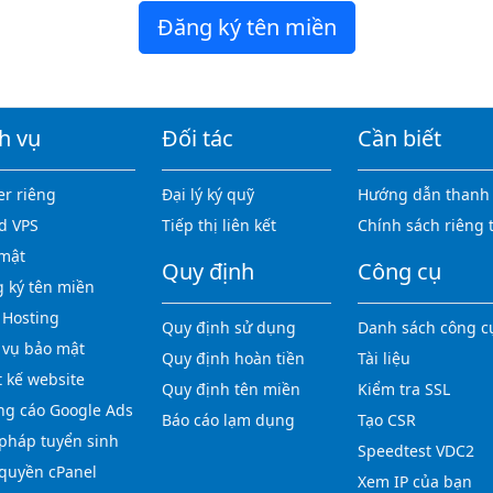
Đăng ký tên miền
h vụ
Đối tác
Cần biết
er riêng
Đại lý ký quỹ
Hướng dẫn thanh
d VPS
Tiếp thị liên kết
Chính sách riêng 
mật
Quy định
Công cụ
 ký tên miền
Hosting
Quy định sử dụng
Danh sách công c
 vụ bảo mật
Quy định hoàn tiền
Tài liệu
t kế website
Quy định tên miền
Kiểm tra SSL
g cáo Google Ads
Báo cáo lạm dụng
Tạo CSR
 pháp tuyển sinh
Speedtest VDC2
quyền cPanel
Xem IP của bạn