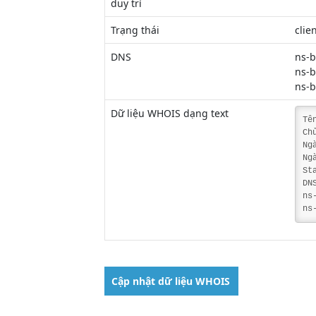
duy trì
Trạng thái
clie
DNS
ns-b
ns-b
ns-b
Dữ liệu WHOIS dạng text
Tê
Ch
Ng
Ng
St
DN
ns
ns
Cập nhật dữ liệu WHOIS