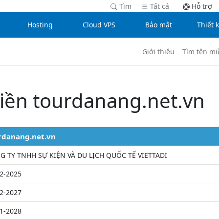
Tìm
Tất cả
Hỗ trợ
Hosting
Cloud VPS
Bảo mật
Thiết 
Giới thiệu
Tìm tên mi
iền tourdanang.net.vn
rdanang.net.vn
G TY TNHH SỰ KIỆN VÀ DU LỊCH QUỐC TẾ VIETTADI
2-2025
2-2027
1-2028