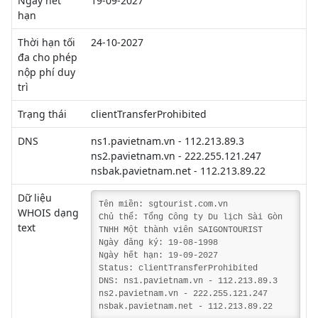
Ngày hết
19-09-2027
hạn
Thời hạn tối
24-10-2027
đa cho phép
nộp phí duy
trì
Trạng thái
clientTransferProhibited
DNS
ns1.pavietnam.vn - 112.213.89.3
ns2.pavietnam.vn - 222.255.121.247
nsbak.pavietnam.net - 112.213.89.22
Dữ liệu
Tên miền: sgtourist.com.vn
WHOIS dạng
Chủ thể: Tổng Công ty Du lịch Sài Gòn
text
TNHH Một thành viên SAIGONTOURIST
Ngày đăng ký: 19-08-1998
Ngày hết hạn: 19-09-2027
Status: clientTransferProhibited
DNS: ns1.pavietnam.vn - 112.213.89.3
ns2.pavietnam.vn - 222.255.121.247
nsbak.pavietnam.net - 112.213.89.22