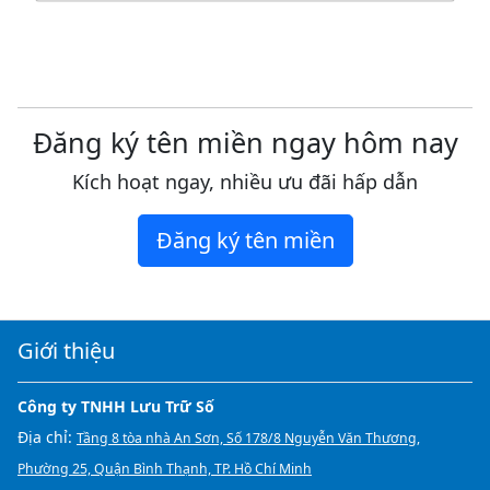
Đăng ký tên miền ngay hôm nay
Kích hoạt ngay, nhiều ưu đãi hấp dẫn
Đăng ký tên miền
Giới thiệu
Công ty TNHH Lưu Trữ Số
Địa chỉ:
Tầng 8 tòa nhà An Sơn, Số 178/8 Nguyễn Văn Thương,
Phường 25, Quận Bình Thạnh, TP. Hồ Chí Minh