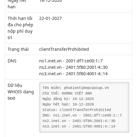
Ngày hết
18-12-2026
hạn
Thời hạn tối
22-01-2027
đa cho phép
nộp phí duy
trì
Trạng thái
clientTransferProhibited
DNS
ns1.inet.vn - 2001:df7:ce00:1::7
ns2.inet.vn - 2401:5f80:2001:4::30
ns3.inet.vn - 2401:5f80:4001:4::14
Dữ liệu
Tên miền: phukientubepcaocap.vn
WHOIS dạng
Chủ thể: DƯƠNG VIỆT ANH
text
Ngày đăng ký: 18-12-2025
Ngày hết hạn: 18-12-2026
Status: clientTransferProhibited
DNS: ns1.inet.vn - 2001:df7:ce00:1::7
ns2.inet.vn - 2401:5f80:2001:4::30
ns3.inet.vn - 2401:5f80:4001:4::14