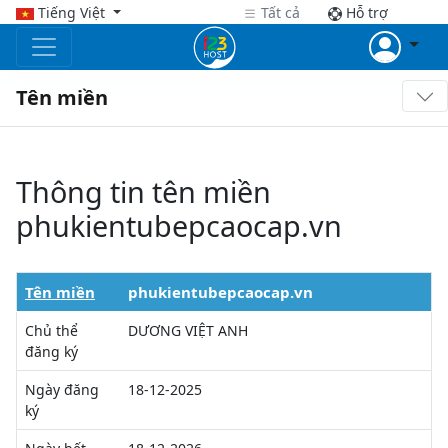
Tiếng Việt
Tất cả
Hỗ trợ
Tên miền
Thông tin tên miền
phukientubepcaocap.vn
Tên miền
phukientubepcaocap.vn
Chủ thể
DƯƠNG VIỆT ANH
đăng ký
Ngày đăng
18-12-2025
ký