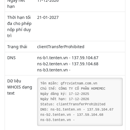
Ngày hết
17-12-2026
hạn
Thời hạn tối
21-01-2027
đa cho phép
nộp phí duy
trì
Trạng thái
clientTransferProhibited
DNS
ns-b1.tenten.vn - 137.59.104.67
ns-b2.tenten.vn - 137.59.104.68
ns-b3.tenten.vn -
Dữ liệu
Tên miền: gfrcvietnam.com.vn
WHOIS dạng
Chủ thể: CÔNG TY CỔ PHẦN HOMEMEC
text
Ngày đăng ký: 17-12-2025
Ngày hết hạn: 17-12-2026
Status: clientTransferProhibited
DNS: ns-b1.tenten.vn - 137.59.104.67
ns-b2.tenten.vn - 137.59.104.68
ns-b3.tenten.vn -