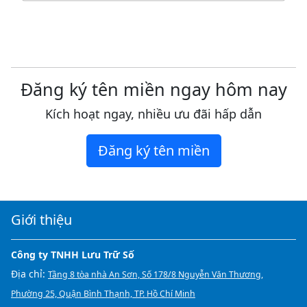
Đăng ký tên miền ngay hôm nay
Kích hoạt ngay, nhiều ưu đãi hấp dẫn
Đăng ký tên miền
Giới thiệu
Công ty TNHH Lưu Trữ Số
Địa chỉ:
Tầng 8 tòa nhà An Sơn, Số 178/8 Nguyễn Văn Thương,
Phường 25, Quận Bình Thạnh, TP. Hồ Chí Minh