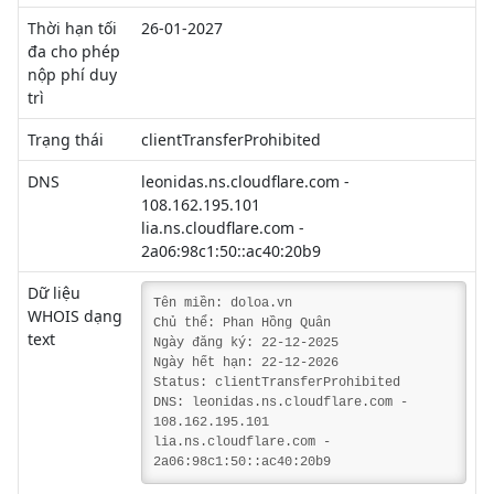
Thời hạn tối
26-01-2027
đa cho phép
nộp phí duy
trì
Trạng thái
clientTransferProhibited
DNS
leonidas.ns.cloudflare.com -
108.162.195.101
lia.ns.cloudflare.com -
2a06:98c1:50::ac40:20b9
Dữ liệu
Tên miền: doloa.vn
WHOIS dạng
Chủ thể: Phan Hồng Quân
text
Ngày đăng ký: 22-12-2025
Ngày hết hạn: 22-12-2026
Status: clientTransferProhibited
DNS: leonidas.ns.cloudflare.com -
108.162.195.101
lia.ns.cloudflare.com -
2a06:98c1:50::ac40:20b9