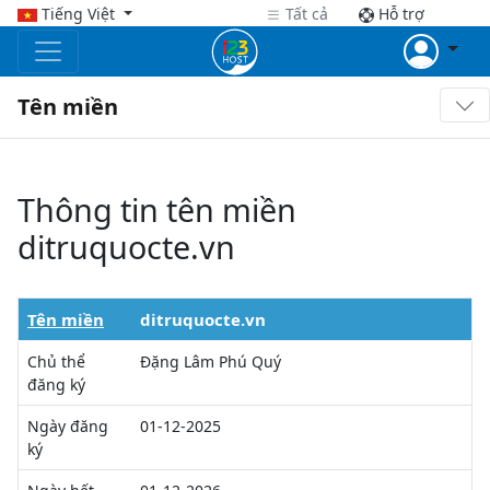
Tiếng Việt
Tất cả
Hỗ trợ
Tên miền
Thông tin tên miền
ditruquocte.vn
Tên miền
ditruquocte.vn
Chủ thể
Đặng Lâm Phú Quý
đăng ký
Ngày đăng
01-12-2025
ký