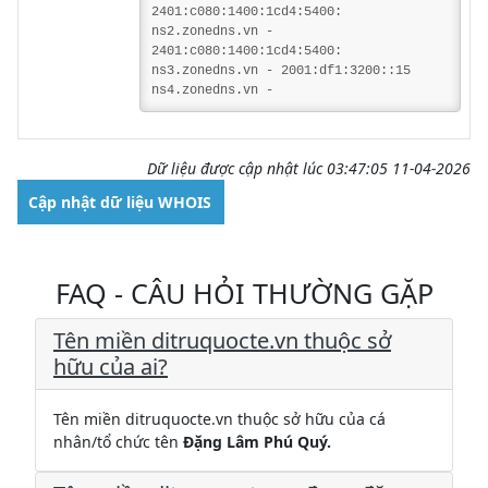
2401:c080:1400:1cd4:5400:
ns2.zonedns.vn -
2401:c080:1400:1cd4:5400:
ns3.zonedns.vn - 2001:df1:3200::15
ns4.zonedns.vn -
Dữ liệu được cập nhật lúc 03:47:05 11-04-2026
Cập nhật dữ liệu WHOIS
FAQ - CÂU HỎI THƯỜNG GẶP
Tên miền ditruquocte.vn thuộc sở
hữu của ai?
Tên miền ditruquocte.vn thuộc sở hữu của cá
nhân/tổ chức tên
Đặng Lâm Phú Quý.