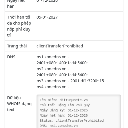
Ngày hết
01-12-2026
hạn
Thời hạn tối
05-01-2027
đa cho phép
nộp phí duy
trì
Trạng thái
clientTransferProhibited
DNS
ns1.zonedns.vn -
2401:c080:1400:1cd4:5400:
ns2.zonedns.vn -
2401:c080:1400:1cd4:5400:
ns3.zonedns.vn - 2001:df1:3200::15
ns4.zonedns.vn -
Dữ liệu
Tên miền: ditruquocte.vn
WHOIS dạng
Chủ thể: Đặng Lâm Phú Quý
text
Ngày đăng ký: 01-12-2025
Ngày hết hạn: 01-12-2026
Status: clientTransferProhibited
DNS: ns1.zonedns.vn -