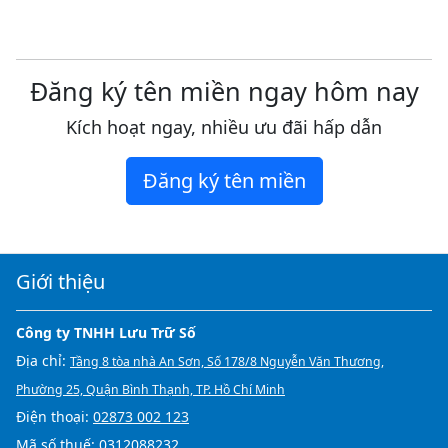
Đăng ký tên miền ngay hôm nay
Kích hoạt ngay, nhiều ưu đãi hấp dẫn
Đăng ký tên miền
Giới thiệu
Công ty TNHH Lưu Trữ Số
Địa chỉ:
Tầng 8 tòa nhà An Sơn, Số 178/8 Nguyễn Văn Thương,
Phường 25, Quận Bình Thạnh, TP. Hồ Chí Minh
Điện thoại:
02873 002 123
Mã số thuế: 0312088232