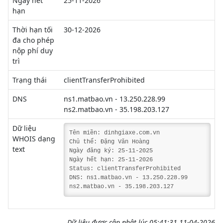
Ngày hết
25-11-2026
hạn
Thời hạn tối
30-12-2026
đa cho phép
nộp phí duy
trì
Trạng thái
clientTransferProhibited
DNS
ns1.matbao.vn - 13.250.228.99
ns2.matbao.vn - 35.198.203.127
Dữ liệu
Tên miền: dinhgiaxe.com.vn
WHOIS dạng
Chủ thể: Đặng Văn Hoàng
text
Ngày đăng ký: 25-11-2025
Ngày hết hạn: 25-11-2026
Status: clientTransferProhibited
DNS: ns1.matbao.vn - 13.250.228.99
ns2.matbao.vn - 35.198.203.127
Dữ liệu được cập nhật lúc 05:41:31 11-04-2026