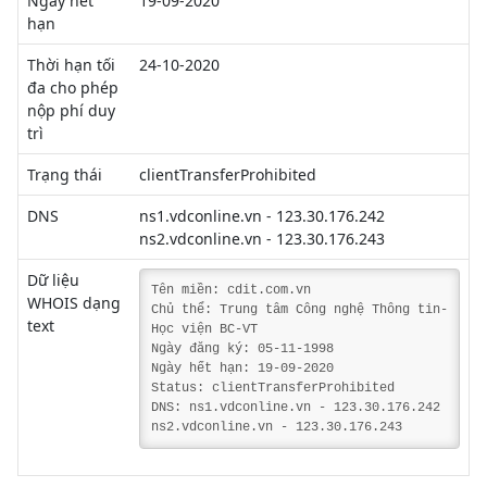
Ngày hết
19-09-2020
hạn
Thời hạn tối
24-10-2020
đa cho phép
nộp phí duy
trì
Trạng thái
clientTransferProhibited
DNS
ns1.vdconline.vn - 123.30.176.242
ns2.vdconline.vn - 123.30.176.243
Dữ liệu
Tên miền: cdit.com.vn
WHOIS dạng
Chủ thể: Trung tâm Công nghệ Thông tin-
text
Học viện BC-VT
Ngày đăng ký: 05-11-1998
Ngày hết hạn: 19-09-2020
Status: clientTransferProhibited
DNS: ns1.vdconline.vn - 123.30.176.242
ns2.vdconline.vn - 123.30.176.243