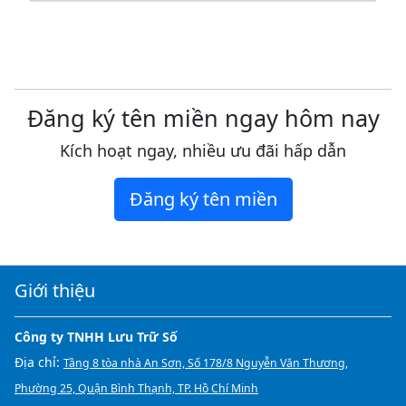
Đăng ký tên miền ngay hôm nay
Kích hoạt ngay, nhiều ưu đãi hấp dẫn
Đăng ký tên miền
Giới thiệu
Công ty TNHH Lưu Trữ Số
Địa chỉ:
Tầng 8 tòa nhà An Sơn, Số 178/8 Nguyễn Văn Thương,
Phường 25, Quận Bình Thạnh, TP. Hồ Chí Minh