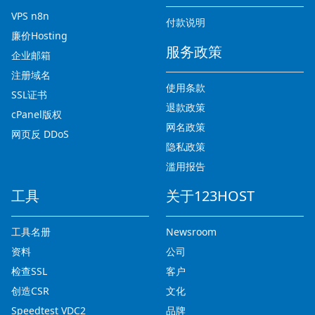
VPS n8n
付款说明
廉价Hosting
服务政策
企业邮箱
注册域名
使用条款
SSL证书
退款政策
cPanel版权
网名政策
网页反 DDoS
隐私政策
滥用报告
工具
关于123HOST
工具名册
Newsroom
资料
公司
检查SSL
客户
创造CSR
文化
Speedtest VDC2
品牌