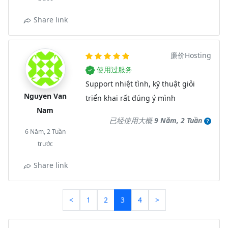
Share link
廉价Hosting
使用过服务
Support nhiệt tình, kỹ thuật giỏi
Nguyen Van
triển khai rất đúng ý mình
Nam
已经使用大概
9 Năm, 2 Tuần
6 Năm, 2 Tuần
trước
Share link
<
1
2
3
4
>