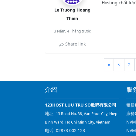
Hosting chất lượ
Le Truong Hoang
Thien
3 Năm, 4 Tháng trước
Share link
«
<
2
介绍
服
123HOST LUU TRU SO数码有限公司
租赁
地址:
廉价C
13 Road No. 38, Van Phuc City, Hiep
NVMe
Binh Ward, Ho Chi Minh City, Vietnam
电话:
02873 002 123
NVM