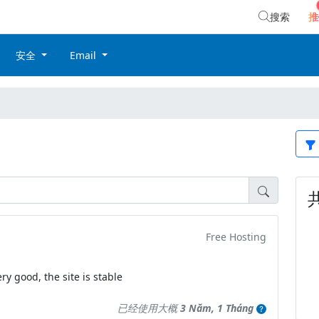
搜索
推
安全
Email
Free Hosting
ry good, the site is stable
已经使用大概
3 Năm, 1 Tháng