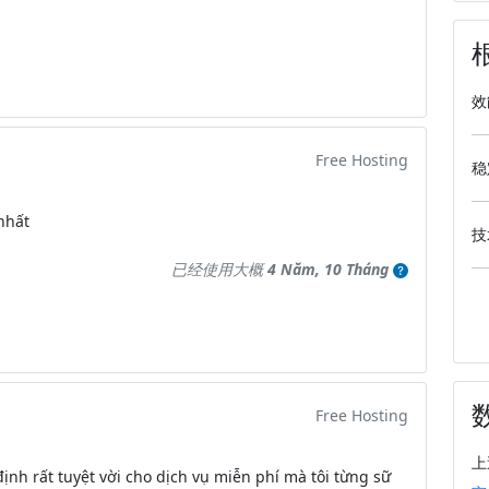
效
Free Hosting
稳
nhất
技
已经使用大概
4 Năm, 10 Tháng
Free Hosting
上
định rất tuyệt vời cho dịch vụ miễn phí mà tôi từng sữ