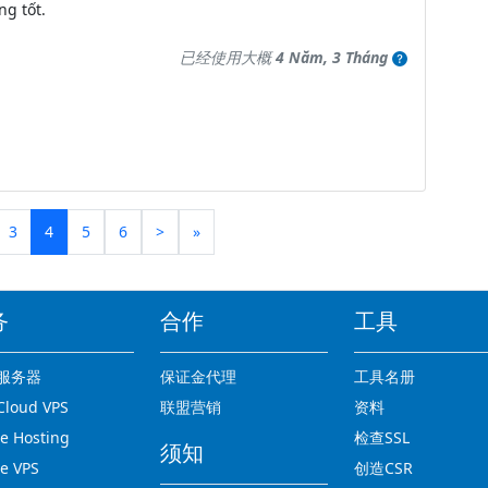
ng tốt.
已经使用大概
4 Năm, 3 Tháng
3
4
5
6
>
»
务
合作
工具
服务器
保证金代理
工具名册
loud VPS
联盟营销
资料
 Hosting
检查SSL
须知
e VPS
创造CSR