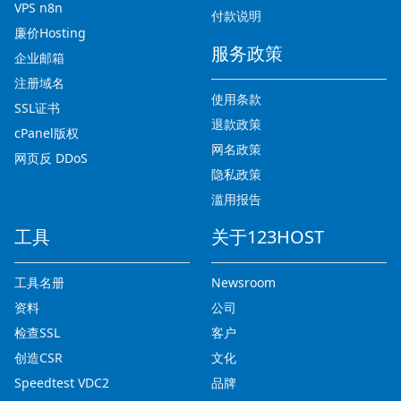
VPS n8n
付款说明
廉价Hosting
服务政策
企业邮箱
注册域名
使用条款
SSL证书
退款政策
cPanel版权
网名政策
网页反 DDoS
隐私政策
滥用报告
工具
关于123HOST
工具名册
Newsroom
资料
公司
检查SSL
客户
创造CSR
文化
Speedtest VDC2
品牌