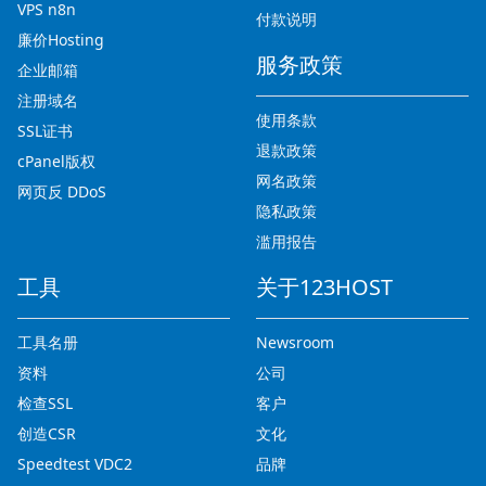
VPS n8n
付款说明
廉价Hosting
服务政策
企业邮箱
注册域名
使用条款
SSL证书
退款政策
cPanel版权
网名政策
网页反 DDoS
隐私政策
滥用报告
工具
关于123HOST
工具名册
Newsroom
资料
公司
检查SSL
客户
创造CSR
文化
Speedtest VDC2
品牌