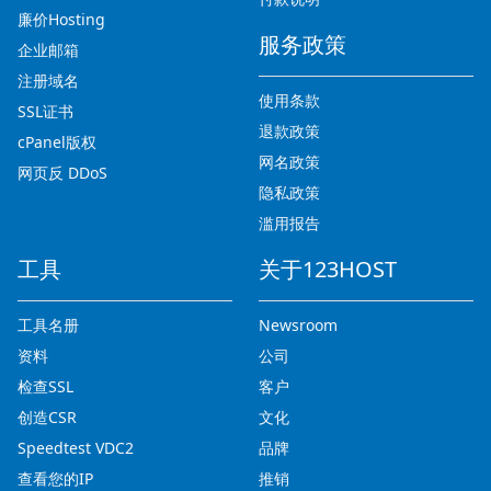
廉价Hosting
服务政策
企业邮箱
注册域名
使用条款
SSL证书
退款政策
cPanel版权
网名政策
网页反 DDoS
隐私政策
滥用报告
工具
关于123HOST
工具名册
Newsroom
资料
公司
检查SSL
客户
创造CSR
文化
Speedtest VDC2
品牌
查看您的IP
推销