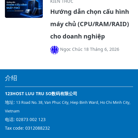
KIẾN THỨC
Hướng dẫn chọn cấu hình
máy chủ (CPU/RAM/RAID)
cho doanh nghiệp
Ngọc Chúc 18 Tháng 6, 2026
介绍
123HOST LUU TRU SO数码有限公司
地址:
13 Road No. 38, Van Phuc City, Hiep Binh Ward, Ho Chi Minh City,
Vietnam
电话:
02873 002 123
Tax code: 0312088232