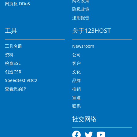
网名政策
网页反 DDoS
隐私政策
滥用报告
工具
关于123HOST
工具名册
Newsroom
资料
公司
检查SSL
客户
创造CSR
文化
Speedtest VDC2
品牌
查看您的IP
推销
宣道
联系
社交网络