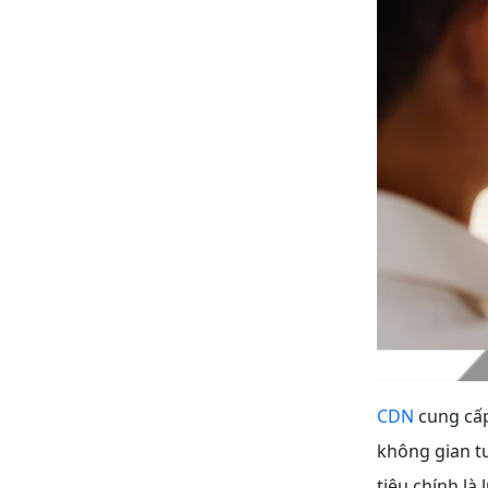
CDN
cung cấp
không gian t
tiêu chính là