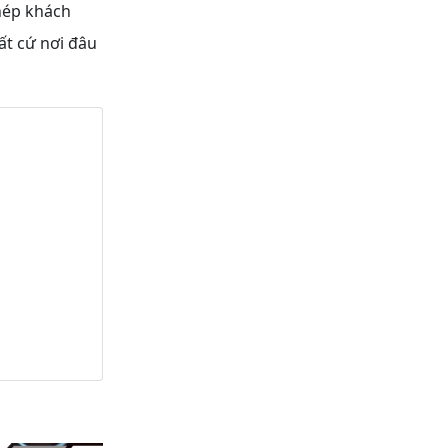
hép khách
ất cứ nơi đâu