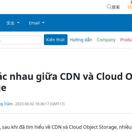
搜索
推
安全
Email
Kiến thức
Hướng dẫn
Company
Produ
c nhau giữa CDN và Cloud O
ge
ng Trâm
- 2023-06-02 16:36:17 (GMT+7)
 sau khi đã tìm hiểu về CDN và Cloud Object Storage, nhiề