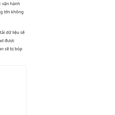
ợc vận hành
ng lớn không
ải dữ liệu sẽ
oad được
n sẽ bị bóp