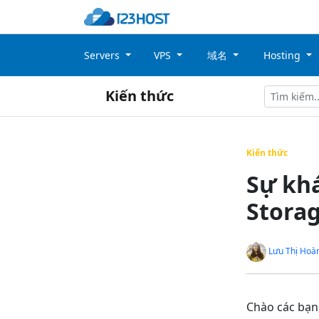
Servers
VPS
域名
Hosting
Kiến thức
Kiến thức
Sự khá
Stora
Lưu Thị Hoà
Chào các bạn,