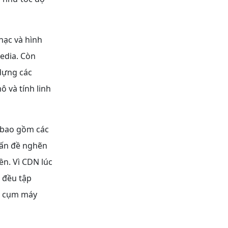
hạc và hình
edia. Còn
dựng các
 và tính linh
 bao gồm các
 vấn đề nghẽn
n. Vì CDN lúc
p đều tập
ều cụm máy