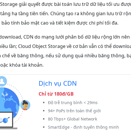
Storage giải quyết được bài toán lưu trữ dữ liệu tối ưu đư
tảng hạ tầng tiên tiến. Chúng tạo ra không gian lưu trữ rộ
 bảo tính bảo mật cao và tiết kiệm được chi phí tối đa.
ownload, CDN do mạng lưới phân bố dữ liệu rộng lớn nên t
iều lần; Cloud Object Storage về cơ bản vẫn có thể downl
 chế về băng thông, nếu sử dụng quá nhiều băng thông, bạ
oặc khóa tài khoản.
Dịch vụ CDN
Chỉ từ 180đ/GB
Độ trễ trung bình < 29ms
94+ PoPs trên toàn thế giới
80 Tbps+ Global Network
SmartEdge - định tuyến thông minh