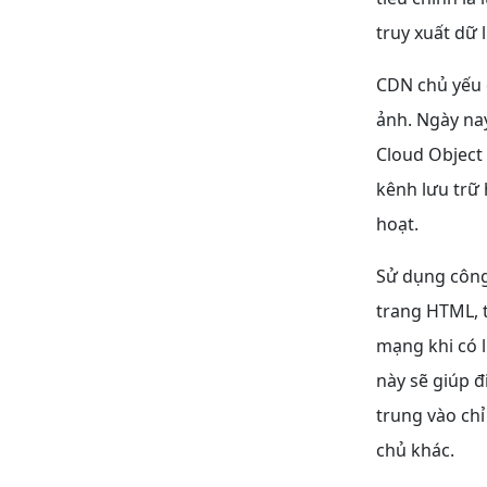
truy xuất dữ l
CDN chủ yếu đ
ảnh. Ngày na
Cloud Object 
kênh lưu trữ 
hoạt.
Sử dụng công
trang HTML, t
mạng khi có 
này sẽ giúp đ
trung vào ch
chủ khác.