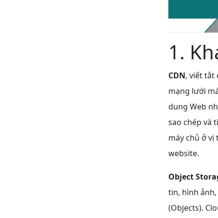
1. Kh
CDN
, viết t
mạng lưới máy
dung Web nha
sao chép và t
máy chủ ở vị 
website.
Object Stora
tin, hình ảnh
(Objects). C