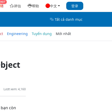
销
评估
帮助
中文
登录
Tất cả danh mục
ct
Engineering
Tuyển dụng
Mới nhất
bject
Lượt xem: 4,160
u bạn còn