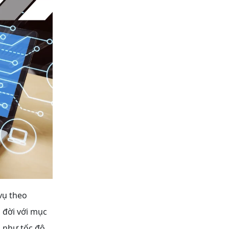
vụ theo
 đời với mục
g như tốc độ