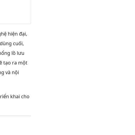
hệ hiện đại,
dùng cuối,
hổng lồ lưu
ẽ tạo ra một
ng và nội
riển khai cho