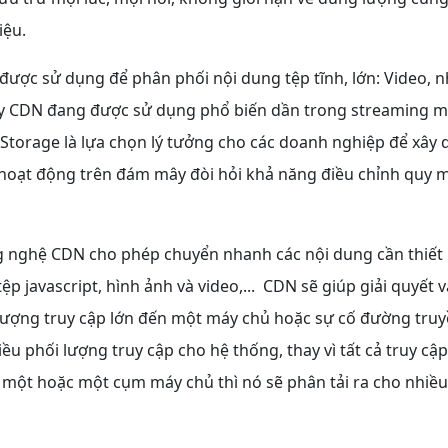
iệu.
ược sử dụng để phân phối nội dung tệp tĩnh, lớn: Video, n
y CDN đang được sử dụng phổ biến dần trong streaming m
Storage là lựa chọn lý tưởng cho các doanh nghiệp để xây 
hoạt động trên đám mây đòi hỏi khả năng điều chỉnh quy mô
 nghệ CDN cho phép chuyển nhanh các nội dung cần thiết
ệp javascript, hình ảnh và video,... CDN sẽ giúp giải quyết
lượng truy cập lớn đến một máy chủ hoặc sự cố đường truyề
iều phối lượng truy cập cho hệ thống, thay vì tất cả truy cậ
ỉ một hoặc một cụm máy chủ thì nó sẽ phân tải ra cho nhi