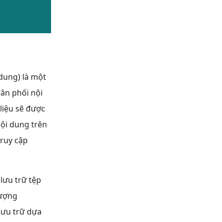
 dung) là một
ân phối nội
liệu sẽ được
nội dung trên
truy cập
lưu trữ tệp
tượng
lưu trữ dựa