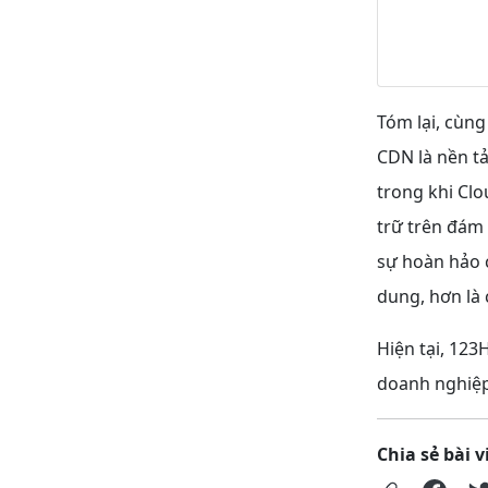
Tóm lại, cùng
CDN là nền t
trong khi Cl
trữ trên đám
sự hoàn hảo c
dung, hơn là 
Hiện tại, 123
doanh nghiệp 
Chia sẻ bài v