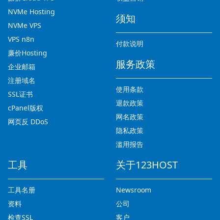
NVMe Hosting
须知
NVMe VPS
VPS n8n
付款说明
廉价Hosting
服务政策
企业邮箱
注册域名
使用条款
SSL证书
退款政策
cPanel版权
网名政策
网页反 DDoS
隐私政策
滥用报告
工具
关于123HOST
工具名册
Newsroom
资料
公司
检查SSL
客户