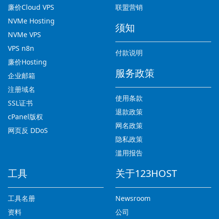
廉价Cloud VPS
联盟营销
NVMe Hosting
须知
NVMe VPS
VPS n8n
付款说明
廉价Hosting
服务政策
企业邮箱
注册域名
使用条款
SSL证书
退款政策
cPanel版权
网名政策
网页反 DDoS
隐私政策
滥用报告
工具
关于123HOST
工具名册
Newsroom
资料
公司