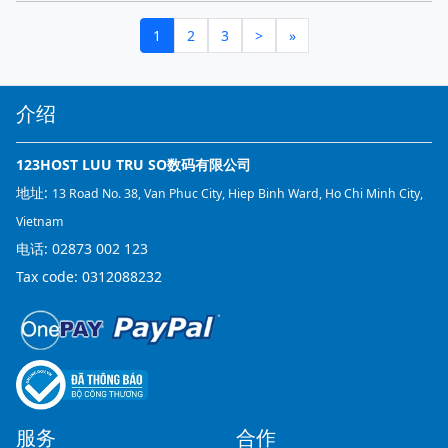
1
2
3
>
»
介绍
123HOST LUU TRU SO数码有限公司
地址:
13 Road No. 38, Van Phuc City, Hiep Binh Ward, Ho Chi Minh City,
Vietnam
电话:
02873 002 123
Tax code: 0312088232
服务
合作