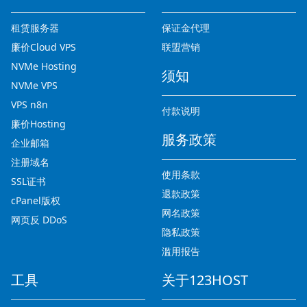
租赁服务器
保证金代理
廉价Cloud VPS
联盟营销
NVMe Hosting
须知
NVMe VPS
VPS n8n
付款说明
廉价Hosting
服务政策
企业邮箱
注册域名
使用条款
SSL证书
退款政策
cPanel版权
网名政策
网页反 DDoS
隐私政策
滥用报告
工具
关于123HOST