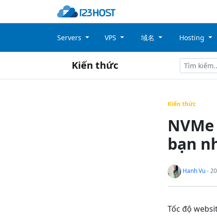
Servers
VPS
域名
Hosting
Kiến thức
Kiến thức
NVMe V
bạn n
Hanh Vu
- 20
Tốc độ websit