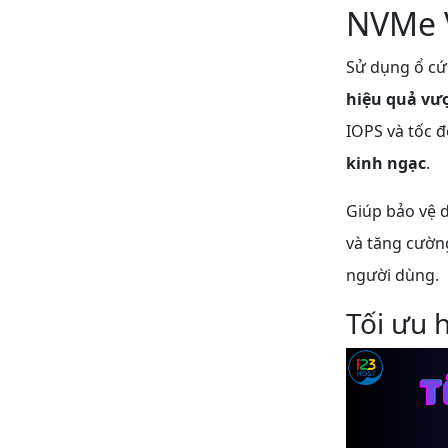
NVMe V
Sử dụng ổ c
hiệu quả vượ
IOPS và tốc đ
kinh ngạc
.
Giúp bảo vệ d
và tăng cường
người dùng.
Tối ưu 