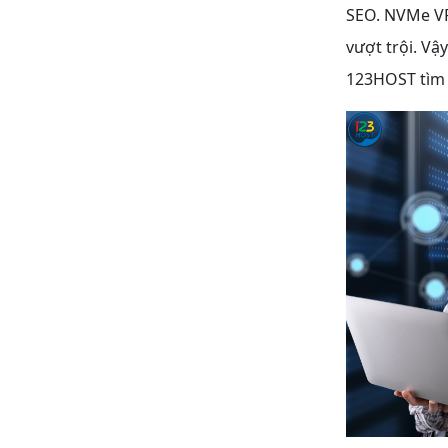
SEO. NVMe VPS
vượt trội. Vậ
123HOST tìm h