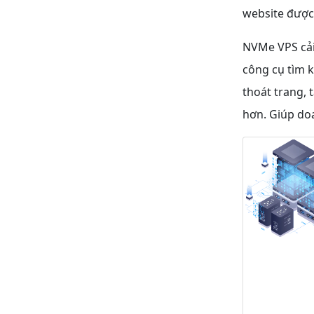
website được
NVMe VPS cải
công cụ tìm k
thoát trang, 
hơn. Giúp doa