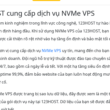
T cung cấp dịch vụ NVMe VPS
ăm kinh nghiệm trong lĩnh vực công nghệ, 123HOST tự hào 
ổn định hàng đầu. Khi sử dụng NVMe VPS của 123HOST, bạn 
ợc cải thiện rõ rệt nhờ vào hạ tầng ổn định và bảo mật tối 
ơn vị cung cấp dịch vụ
NVMe VPS
uy tín, mang đến cho bạn
 kinh doanh. Đội ngũ hỗ trợ kỹ thuật được đào tạo chuyên s
4/7, bao gồm cả ngày lễ và tết. Với một hạ tầng siêu ổn đị
uptime 99,9%, đảm bảo website của bạn luôn hoạt động mư
 cố.
Me VPS được trang bị sao lưu dữ liệu, đây được xem là một
của gói dịch vụ này tại 123HOST. Dữ liệu của bạn sẽ được 
giờ hết.