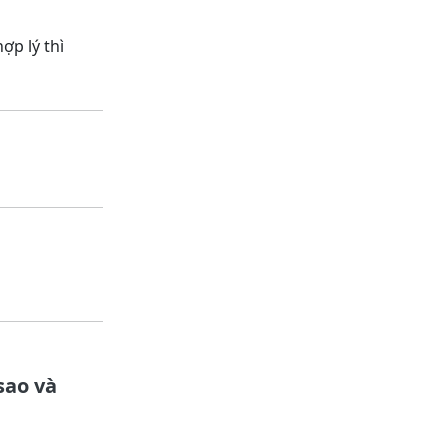
ợp lý thì
sao và