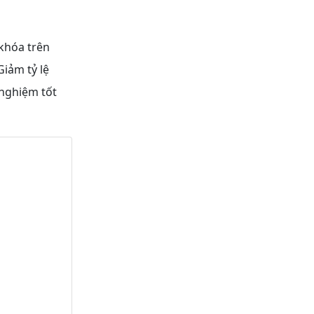
khóa trên
iảm tỷ lệ
 nghiệm tốt