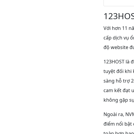
123HOS
Với hơn 11 n
cấp dịch vụ 
độ website đư
123HOST là đ
tuyệt đối khi
sàng hỗ trợ 2
cam kết đạt 
không gặp sự
Ngoài ra, NV
điểm nổi bật 
toàn hơn bao 