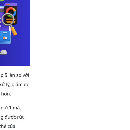
p 5 lần so với
xử lý, giảm độ
 hơn.
 mượt mà,
ang được rút
thể của