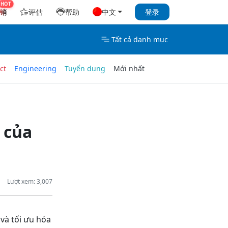
销
评估
帮助
中文
登录
Tất cả danh mục
ct
Engineering
Tuyển dụng
Mới nhất
 của
Lượt xem: 3,007
 và tối ưu hóa