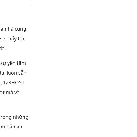
là nhà cung
sẽ thấy tốc
đa.
 sự yên tâm
âu, luôn sẵn
nh, 123HOST
ợt mà và
 trong những
đảm bảo an