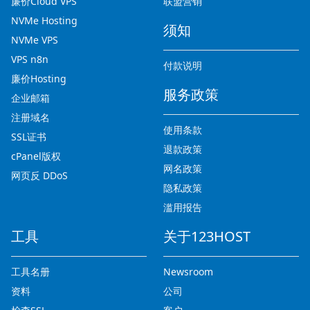
廉价Cloud VPS
联盟营销
NVMe Hosting
须知
NVMe VPS
VPS n8n
付款说明
廉价Hosting
服务政策
企业邮箱
注册域名
使用条款
SSL证书
退款政策
cPanel版权
网名政策
网页反 DDoS
隐私政策
滥用报告
工具
关于123HOST
工具名册
Newsroom
资料
公司