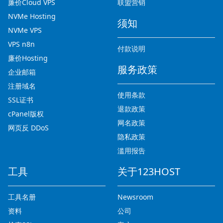
廉价Cloud VPS
联盟营销
NVMe Hosting
须知
NVMe VPS
VPS n8n
付款说明
廉价Hosting
服务政策
企业邮箱
注册域名
使用条款
SSL证书
退款政策
cPanel版权
网名政策
网页反 DDoS
隐私政策
滥用报告
工具
关于123HOST
工具名册
Newsroom
资料
公司