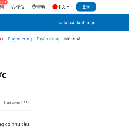
销
评估
帮助
中文
登录
Tất cả danh mục
ct
Engineering
Tuyển dụng
Mới nhất
ớc
Lượt xem: 1,584
ng có nhu cầu