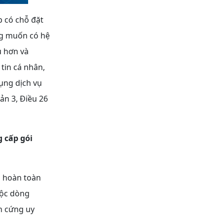
p có chỗ đặt
ng muốn có hệ
u hơn và
 tin cá nhân,
ụng dịch vụ
ản 3, Điều 26
 cấp gói
n hoàn toàn
uộc dòng
n cứng uy