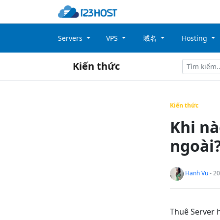
Servers
VPS
域名
Hosting
Kiến thức
Kiến thức
Khi nà
ngoài
Hanh Vu
- 20
Thuê Server 