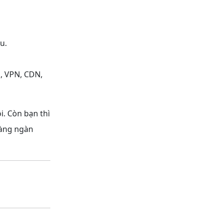
u.
, VPN, CDN,
i. Còn bạn thì
hàng ngàn