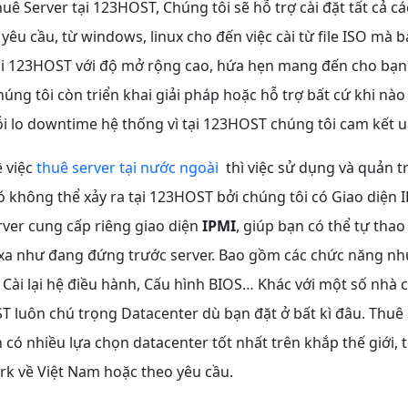
uê Server tại 123HOST, Chúng tôi sẽ hỗ trợ cài đặt tất cả cá
êu cầu, từ windows, linux cho đến việc cài từ file ISO mà 
ại 123HOST với độ mở rộng cao, hứa hẹn mang đến cho bạn
úng tôi còn triển khai giải pháp hoặc hỗ trợ bất cứ khi nào
i lo downtime hệ thống vì tại 123HOST chúng tôi cam kết u
ề việc
thuê server tại nước ngoài
th
ì việc sử dụng và quản tr
 không thể xảy ra tại 123HOST bởi chúng tôi có Giao diện 
rver cung cấp riêng giao diện
IPMI
, giúp bạn có thể tự thao 
xa như đang đứng trước server. Bao gồm các chức năng nh
Cài lại hệ điều hành, Cấu hình BIOS…
Khác với một số nhà 
 luôn chú trọng Datacenter dù bạn đặt ở bất kì đâu. Thuê 
 có nhiều lựa chọn datacenter tốt nhất trên khắp thế giới,
rk về Việt Nam hoặc theo yêu cầu.