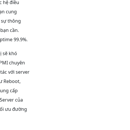
c hệ điều
bạn cung
 sự thông
 bạn cần.
ptime 99.9%.
ị sẽ khó
IPMI chuyên
tác với server
ư Reboot,
cung cấp
Server của
 tối ưu đường