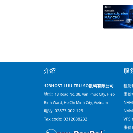
介绍
服
123HOST LUU TRU SO数码有限公司
租赁
地址:
廉价C
13 Road No. 38, Van Phuc City, Hiep
NVMe
Binh Ward, Ho Chi Minh City, Vietnam
电话:
02873 002 123
NVM
Tax code: 0312088232
VPS 
廉价H