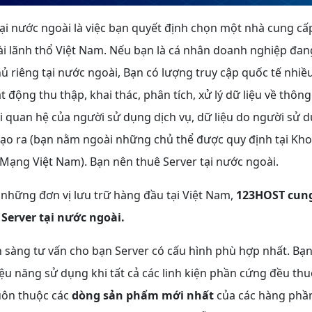
ại nước ngoài là việc bạn quyết định chọn một nhà cung cấ
i lãnh thổ Việt Nam.
Nếu bạn là cá nhân doanh nghiệp đa
 riêng tại nước ngoài, Bạn có lượng truy cập quốc tế nhiề
 động thu thập, khai thác, phân tích, xử lý dữ liệu về thông
i quan hệ của người sử dụng dịch vụ, dữ liệu do người sử d
tạo ra (bạn nằm ngoài những chủ thể được quy định tại Kho
 Mạng Việt Nam).
Bạn nên thuê Server tại nước ngoài.
những đơn vị lưu trữ hàng đầu tại Việt Nam,
123HOST cung
 Server tại nước ngoài.
n sàng tư vấn cho bạn Server có cấu hình phù hợp nhất. Bạ
ệu năng sử dụng khi tất cả các linh kiện phần cứng đều th
luôn thuộc các
dòng sản phẩm mới nhất
của các hàng phầ