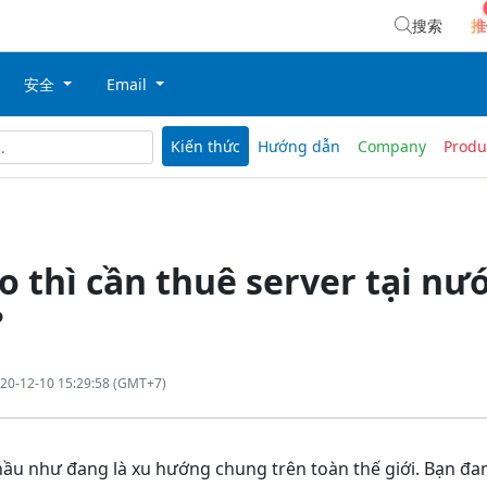
搜索
推
安全
Email
Kiến thức
Hướng dẫn
Company
Produ
o thì cần thuê server tại nư
?
20-12-10 15:29:58 (GMT+7)
hầu như đang là xu hướng chung trên toàn thế giới. Bạn đa