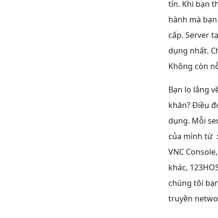
tín.
Khi bạn th
hành mà bạn y
cấp.
Server t
dụng nhất. Ch
Không còn nỗ
Bạn lo lắng v
khăn? Điều đó
dụng. Mỗi se
của mình từ 
VNC Console, 
khác, 123HOST
chúng tôi bạn
truyền netwo