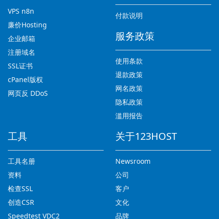
VPS n8n
付款说明
廉价Hosting
服务政策
企业邮箱
注册域名
使用条款
SSL证书
退款政策
cPanel版权
网名政策
网页反 DDoS
隐私政策
滥用报告
工具
关于123HOST
工具名册
Newsroom
资料
公司
检查SSL
客户
创造CSR
文化
Speedtest VDC2
品牌