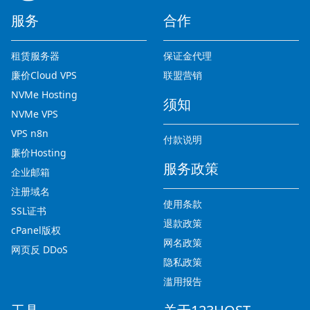
服务
合作
租赁服务器
保证金代理
廉价Cloud VPS
联盟营销
NVMe Hosting
须知
NVMe VPS
VPS n8n
付款说明
廉价Hosting
服务政策
企业邮箱
注册域名
使用条款
SSL证书
退款政策
cPanel版权
网名政策
网页反 DDoS
隐私政策
滥用报告