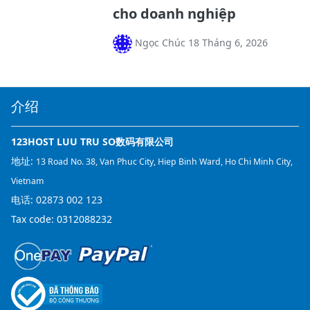
cho doanh nghiệp
Ngọc Chúc 18 Tháng 6, 2026
介绍
123HOST LUU TRU SO数码有限公司
地址:
13 Road No. 38, Van Phuc City, Hiep Binh Ward, Ho Chi Minh City,
Vietnam
电话:
02873 002 123
Tax code: 0312088232