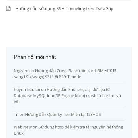
Hướng dẫn sử dụng SSH Tunneling trên DataGrip
Phản hồi mới nhất
Nguyen
on
Hướng dẫn Cross Flash raid card IBM M1015
sang LSI (Avago) 9211-8i P20 IT mode
huỳnh hữu tài
on
Hướng dẫn khôi phục lại dữ liệu từ
Database MySQL InnoDB Engine khi bị crash từ file frm và
idb
Tri
on
Hướng Dẫn Quản Lý Tên Miền tại 123HOST
Web New
on
Sử dụng htop để kiểm tra tài nguyên hệ thống
Linux