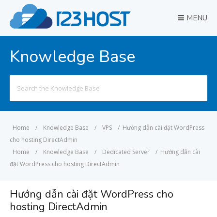
MENU
Knowledge Base
Search
for:
Home
/
Knowledge Base
/
VPS
/
Hướng dẫn cài đặt WordPress
cho hosting DirectAdmin
Home
/
Knowledge Base
/
Dedicated Server
/
Hướng dẫn cài
đặt WordPress cho hosting DirectAdmin
Hướng dẫn cài đặt WordPress cho
hosting DirectAdmin