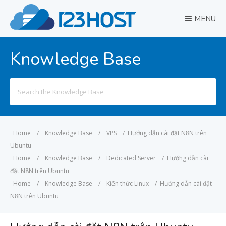
MENU
Knowledge Base
Search
for:
Home
/
Knowledge Base
/
VPS
/
Hướng dẫn cài đặt N8N trên
Ubuntu
Home
/
Knowledge Base
/
Dedicated Server
/
Hướng dẫn cài
đặt N8N trên Ubuntu
Home
/
Knowledge Base
/
Kiến thức Linux
/
Hướng dẫn cài đặt
N8N trên Ubuntu