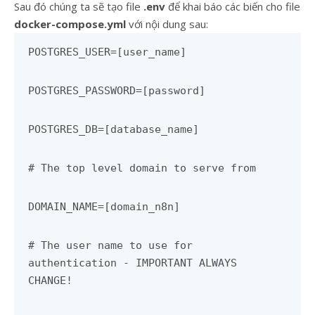
Sau đó chúng ta sẽ tạo file
.env
để khai báo các biến cho file
docker-compose.yml
với nội dung sau:
POSTGRES_USER=[user_name]
POSTGRES_PASSWORD=[password]
POSTGRES_DB=[database_name]
# The top level domain to serve from
DOMAIN_NAME=[domain_n8n]
# The user name to use for
authentication - IMPORTANT ALWAYS
CHANGE!