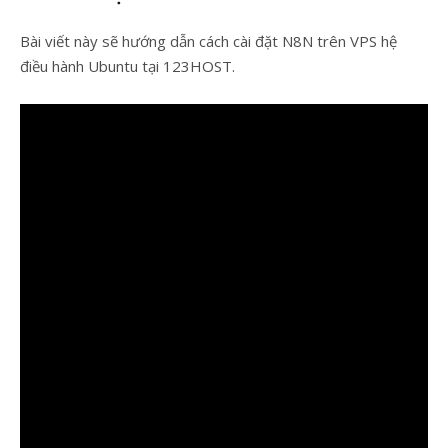
Bài viết này sẽ hướng dẫn cách cài đặt N8N trên VPS hệ
điều hành Ubuntu tại 123HOST.