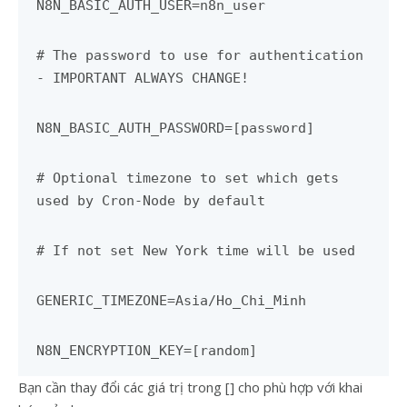
N8N_BASIC_AUTH_USER=n8n_user
# The password to use for authentication
- IMPORTANT ALWAYS CHANGE!
N8N_BASIC_AUTH_PASSWORD=[password]
# Optional timezone to set which gets
used by Cron-Node by default
# If not set New York time will be used
GENERIC_TIMEZONE=Asia/Ho_Chi_Minh
N8N_ENCRYPTION_KEY=[random]
Bạn cần thay đổi các giá trị trong [] cho phù hợp với khai