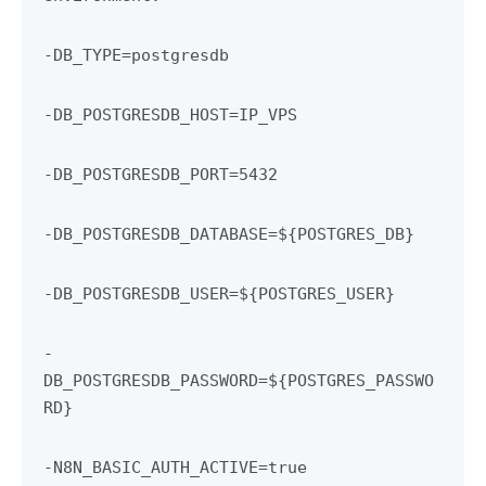
-DB_TYPE=postgresdb
-DB_POSTGRESDB_HOST=IP_VPS
-DB_POSTGRESDB_PORT=5432
-DB_POSTGRESDB_DATABASE=${POSTGRES_DB}
-DB_POSTGRESDB_USER=${POSTGRES_USER}
-
DB_POSTGRESDB_PASSWORD=${POSTGRES_PASSWO
RD}
-N8N_BASIC_AUTH_ACTIVE=true