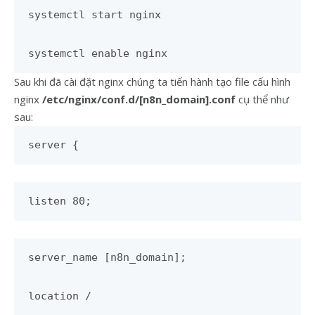
systemctl start nginx
systemctl enable nginx
Sau khi đã cài đặt nginx chúng ta tiến hành tạo file cấu hình
nginx
/etc/nginx/conf.d/[n8n_domain].conf
cụ thể như
sau:
server {
listen 80;
server_name [n8n_domain];
location /