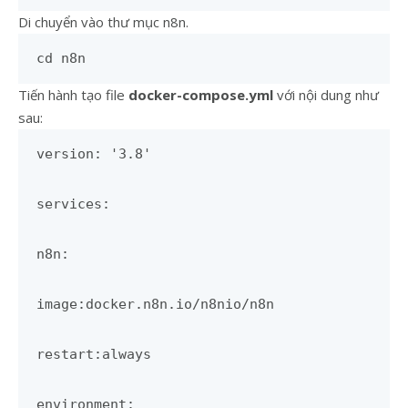
Di chuyển vào thư mục n8n.
cd n8n
Tiến hành tạo file
docker-compose.yml
với nội dung như
sau:
version: '3.8'
services:
n8n:
image:docker.n8n.io/n8nio/n8n
restart:always
environment: