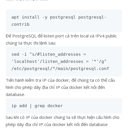
apt install -y postgresql postgresql-
contrib
Để PostgreSQL để listen port cả trên local và IPv4 public
chúng ta thực thi lệnh sau:
sed -i "s/#listen_addresses =
'localhost'/listen_addresses = '*'/g"
/etc/postgresql/*/main/postgresql.conf
Tiến hành kiểm tra IP của docker, để chúng ta có thể cấu
hình cho phép dãy địa chỉ IP của docker kết nối đến
database.
ip add | grep docker
Sau khi có IP của docker chúng ta sẽ thực hiện cấu hình cho
phép dãy địa chỉ IP của docker kết nối đến database