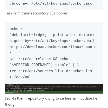
chmod a+r /etc/apt/keyrings/docker.asc
Tiến hành thêm repository của docker:
echo \
"deb [arch=$(dpkg --print-architecture)
signed-by=/etc/apt/keyrings/docker.asc]
https://download.docker.com/linux/ubuntu
\
$(. /etc/os-release && echo
"$VERSION_CODENAME") stable" | \
tee /etc/apt/sources.list.d/docker.list
> /dev/nul
Sau khi thêm repository chúng ta sẽ tiến hành update hệ
thống.