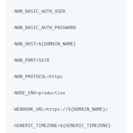
-N8N_BASIC_AUTH_USER
-N8N_BASIC_AUTH_PASSWORD
-N8N_HOST=${DOMAIN_NAME}
-N8N_PORT=5678
-N8N_PROTOCOL=https
-NODE_ENV=production
-WEBHOOK_URL=https://${DOMAIN_NAME}/
-GENERIC_TIMEZONE=${GENERIC_TIMEZONE}