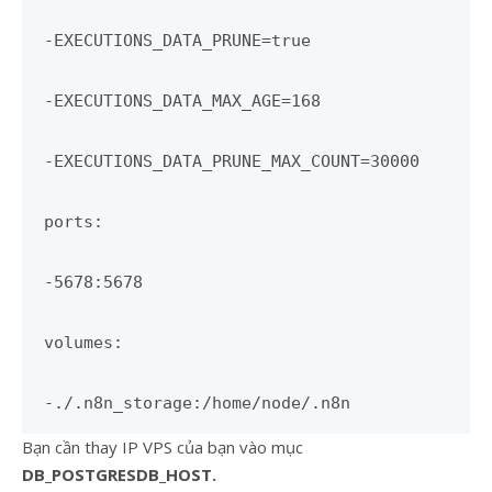
-EXECUTIONS_DATA_PRUNE=true
-EXECUTIONS_DATA_MAX_AGE=168
-EXECUTIONS_DATA_PRUNE_MAX_COUNT=30000
ports:
-5678:5678
volumes:
-./.n8n_storage:/home/node/.n8n
Bạn cần thay IP VPS của bạn vào mục
DB_POSTGRESDB_HOST.